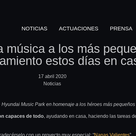
NOTICIAS
ACTUACIONES
PRENSA
a música a los más pequ
amiento estos días en ca
17 abril 2020
Noticias
 de Hyundai Music Park en homenaje a los héroes más pequeños
on capaces de todo
, ayudando en casa, haciendo las tareas 
gradecérselo con un proyecto muy especial:
“
Nanas Valientes
”.