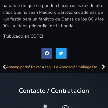
palpable de que se pueden hacer cosas desde otros
sitios que no sean Madrid o Barcelona», además de
«un festín para un fanático de Danza de los 80 y los
90», la etapa primordial de la banda.
(Publicado en COPE).
Asanog podrá llevar a cabo su proyecto Av@nza gracias al festival benéfico que organiza Cenor
La Asociación Málaga Down, Javier Ojeda y otros artistas se unen para celebrar el día Mundial de la Poesía y del Síndrome de Down en Torremolinos
Contacto / Contratación