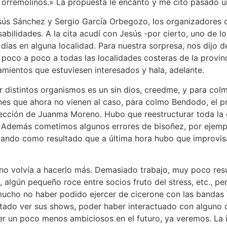
Torremolinos.» La propuesta le encantó y me citó pasado u
ús Sánchez y Sergio García Orbegozo, los organizadores d
sabilidades. A la cita acudí con Jesús -por cierto, uno de
días en alguna localidad. Para nuestra sorpresa, nos dijo d
 poco a poco a todas las localidades costeras de la provin
amientos que estuviesen interesados y hala, adelante.
 distintos organismos es un sin dios, creedme, y para col
es que ahora no vienen al caso, para colmo Bendodo, el pri
 elección de Juanma Moreno. Hubo que reestructurar toda la
 Además cometimos algunos errores de bisoñez, por ejemp
dando como resultado que a última hora hubo que improvis
ue no volvía a hacerlo más. Demasiado trabajo, muy poco r
algún pequeño roce entre socios fruto del stress, etc., pe
ucho no haber podido ejercer de cicerone con las bandas i
tado ver sus shows, poder haber interactuado con alguno d
er un poco menos ambiciosos en el futuro, ya veremos. La 