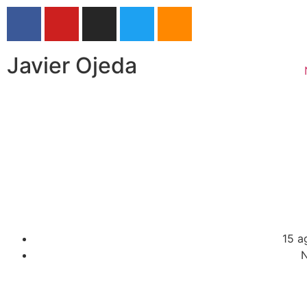
Javier Ojeda
Zarautz celebra
15 a
N