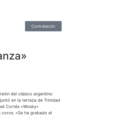
Contratación
anza»
sión del clásico argentino
untó en la terraza de Trinidad
José Cortés «Wosky»
s coros. «Se ha grabado el