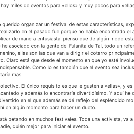
hay miles de eventos para «ellos» y muy pocos para «ell
erido organizar un festival de estas características, ex
 realizarlo en el pasado fue porque no había encontrado el
plicar de manera entusiasta, pienso que de algún modo est
he asociado con la gente del Fulanita de Tal, todo un refer
menino, ellas son las que van a dirigir el cotarro principal
vo. Claro está que desde el momento en que yo esté involu
indispensable. Como lo es también que el evento sea inclusi
ltaría más.
lectivo. El único requisito es que le gusten a «ellas», y es
encantado y además lo encontraría divertidísimo. Y aquí he d
 divertido en el que además se dé reflejo del espléndido mo
ahí en algún momento para hacer un dueto.
tá petando en muchos festivales. Toda una activista, va a 
adie, quién mejor para iniciar el evento.