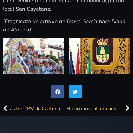
curso venidero para volver a hacer honor al patrón
local
San Cayetano
.
(Fragmento de artículo de David García para Diario
de Almería).
Las tres ‘PS’ de Cantoria: Pasacalles, pregón y pasarela de belleza
El dúo musical formado por Maripepa Contreras (oboe) y el brasileño Rogérico Bicudo (guitarra) ofrecerá un concierto el viernes en Jardín Museo del Bonsai de Almuñécar