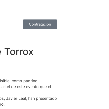
Contratación
e Torrox
visible, como padrino.
artel de este evento que el
os’, Javier Leal, han presentado
io.