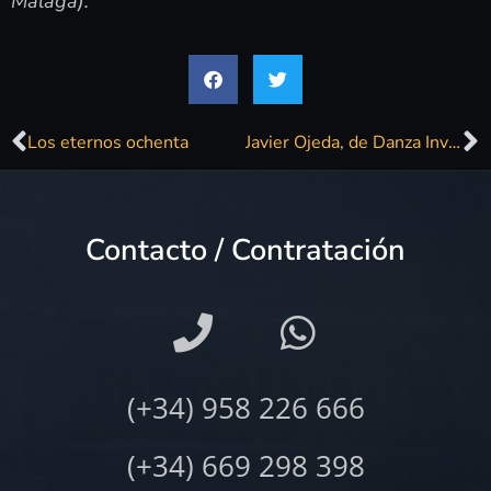
Málaga).
Los eternos ochenta
Javier Ojeda, de Danza Invisible, saca disco en solitario «Barrio La Paz Actos 2 & 3»
Contacto / Contratación
(+34) 958 226 666
(+34) 669 298 398