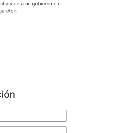
achacarlo a un gobierno en
garete».
ción