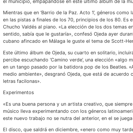
el municipio, empapándose en este último álbum de la mú
Mientras que en ‘Barrio de la Paz. Acto 1’, géneros como 
en las pistas a finales de los 70, principios de los 80. Es 
Chucho Valdés al piano. «La elección de los dos temas e
sentido, sabía que le gustaría», confesó Ojeda ayer durant
cubano afincado en Málaga le guste el tema de Scott-Hero
Este último álbum de Ojeda, su cuarto en solitario, incluir
percibe escuchando ‘Camino verde’, una elección «algo m
en un tango pasado por la batidora pop de los Beatles. 
medio ambiente», desgranó Ojeda, que está de acuerdo c
letras facilonas».
Experimentos
«Es una buena persona y un artista creativo, que siempre
músico lleva experimentando con los géneros latinoameric
este nuevo trabajo no se nutra del anterior, en el se jue
El disco, que saldrá en diciembre, «enero como muy tarde