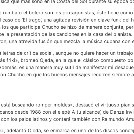
sica que más sonó en la Costa del Sol durante su época d
la rumba o el bolero son los protagonistas, éste tiene como
el caso de ‘El trago’, una agitada revisión en clave funk del
n los que participa Chucho se hizo de manera conjunta, per
e la presentación de las canciones en la casa del pianista.
n, una atrevida fusión que mezcla la música cubana con el
á letras de crítica social, aunque no quiere hacer un trabajo
ás friki», bromeó Ojeda, en la que el clásico compuesto po
«Además, es una manera muy sutil de manifestar mi desacue
on Chucho en que los buenos mensajes recurren siempre a 
 está buscando romper moldes», destacó el virtuoso pianist
anos desde 1988 con el elepé ‘A tu alcance’, de Danza Invi
ga con los palos latinos y contará también con Raimundo Am
», adelantó Ojeda, se enmarca en uno de los discos concep